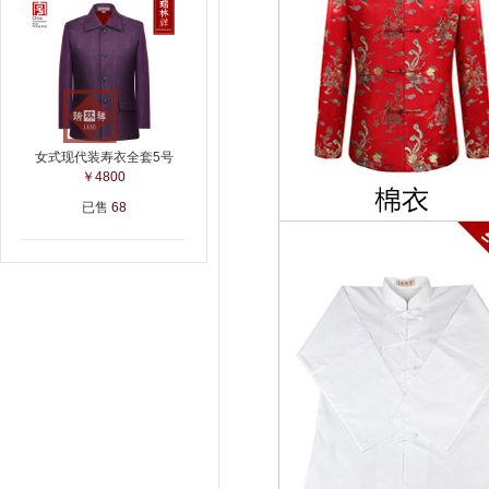
女式现代装寿衣全套5号
￥4800
已售
68