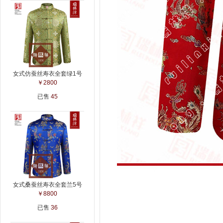
女式仿蚕丝寿衣全套绿1号
￥2800
已售
45
女式桑蚕丝寿衣全套兰5号
￥8800
已售
36